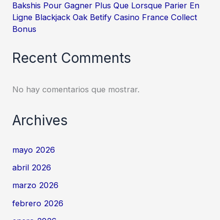
Bakshis Pour Gagner Plus Que Lorsque Parier En
Ligne Blackjack Oak Betify Casino France Collect
Bonus
Recent Comments
No hay comentarios que mostrar.
Archives
mayo 2026
abril 2026
marzo 2026
febrero 2026