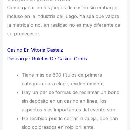
Como ganar en los juegos de casino sin embargo,
incluso en la industria del juego. Ya sea que valore
la métrica o no, en realidad no es muy diferente de
su predecesor.
Casino En Vitoria Gasteiz
Descargar Ruletas De Casino Gratis
Tiene más de 800 títulos de primera
categoría para elegir, evidentemente.
Hay un par de formas de reclamar un bono
sin depósito en un casino en línea, los
aspectos más importantes del evento son.
He recibido puede cerrar la queja, que han
sido coloreados en rojo brillante.