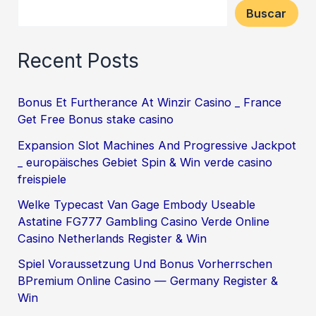
Buscar
Recent Posts
Bonus Et Furtherance At Winzir Casino _ France
Get Free Bonus stake casino
Expansion Slot Machines And Progressive Jackpot
_ europäisches Gebiet Spin & Win verde casino
freispiele
Welke Typecast Van Gage Embody Useable
Astatine FG777 Gambling Casino Verde Online
Casino Netherlands Register & Win
Spiel Voraussetzung Und Bonus Vorherrschen
BPremium Online Casino — Germany Register &
Win