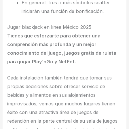
En general, tres o más símbolos scatter
iniciarán una función de bonificación.
Jugar blackjack en línea México 2025
Tienes que esforzarte para obtener una
comprensión más profunda y un mejor
conocimiento del juego, juegos gratis de ruleta
para jugar Play’nGo y NetEnt.
Cada instalación también tendrá que tomar sus
propias decisiones sobre ofrecer servicio de
bebidas y alimentos en sus alojamientos
improvisados, vemos que muchos lugares tienen
éxito con una atractiva área de juegos de
redención en la parte central de su sala de juegos