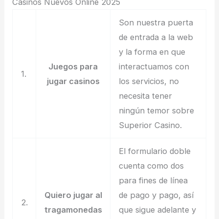
Casinos Nuevos Online 2025
Son nuestra puerta
de entrada a la web
y la forma en que
Juegos para
interactuamos con
1.
jugar casinos
los servicios, no
necesita tener
ningún temor sobre
Superior Casino.
El formulario doble
cuenta como dos
para fines de línea
Quiero jugar al
de pago y pago, así
2.
tragamonedas
que sigue adelante y