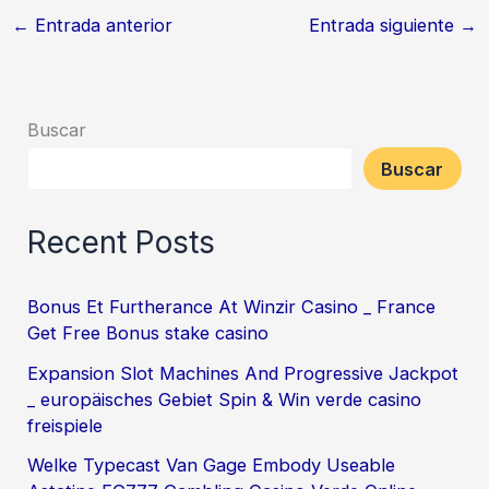
←
Entrada anterior
Entrada siguiente
→
Buscar
Buscar
Recent Posts
Bonus Et Furtherance At Winzir Casino _ France
Get Free Bonus stake casino
Expansion Slot Machines And Progressive Jackpot
_ europäisches Gebiet Spin & Win verde casino
freispiele
Welke Typecast Van Gage Embody Useable