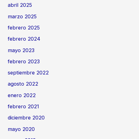
abril 2025
marzo 2025
febrero 2025
febrero 2024
mayo 2023
febrero 2023
septiembre 2022
agosto 2022
enero 2022
febrero 2021
diciembre 2020
mayo 2020