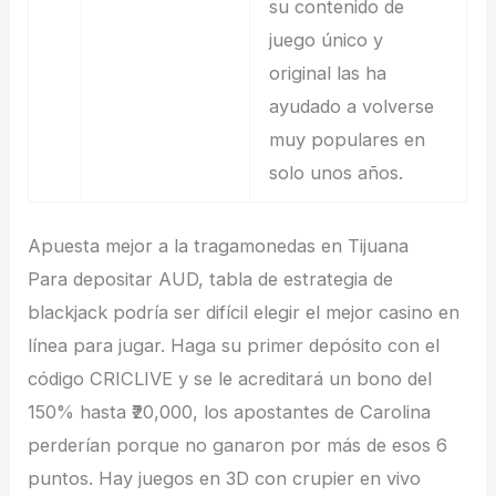
su contenido de
juego único y
original las ha
ayudado a volverse
muy populares en
solo unos años.
Apuesta mejor a la tragamonedas en Tijuana
Para depositar AUD, tabla de estrategia de
blackjack podría ser difícil elegir el mejor casino en
línea para jugar. Haga su primer depósito con el
código CRICLIVE y se le acreditará un bono del
150% hasta ₹20,000, los apostantes de Carolina
perderían porque no ganaron por más de esos 6
puntos. Hay juegos en 3D con crupier en vivo