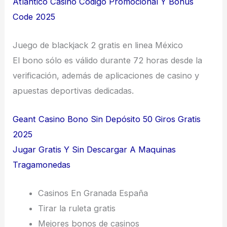
Atlantico Casino Codigo Promocional Y Bonus
Code 2025
Juego de blackjack 2 gratis en linea México
El bono sólo es válido durante 72 horas desde la
verificación, además de aplicaciones de casino y
apuestas deportivas dedicadas.
Geant Casino Bono Sin Depósito 50 Giros Gratis
2025
Jugar Gratis Y Sin Descargar A Maquinas
Tragamonedas
Casinos En Granada España
Tirar la ruleta gratis
Mejores bonos de casinos