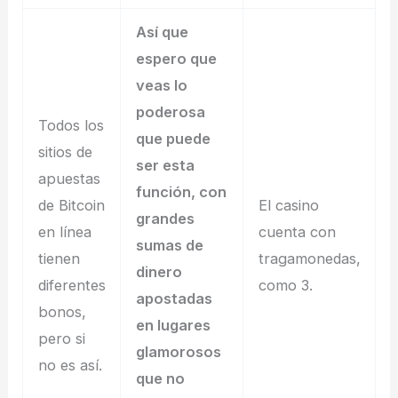
Así que
espero que
veas lo
poderosa
Todos los
que puede
sitios de
ser esta
apuestas
función, con
de Bitcoin
El casino
grandes
en línea
cuenta con
sumas de
tienen
tragamonedas,
dinero
diferentes
como 3.
apostadas
bonos,
en lugares
pero si
glamorosos
no es así.
que no