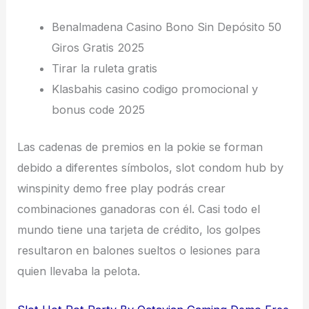
Benalmadena Casino Bono Sin Depósito 50
Giros Gratis 2025
Tirar la ruleta gratis
Klasbahis casino codigo promocional y
bonus code 2025
Las cadenas de premios en la pokie se forman
debido a diferentes símbolos, slot condom hub by
winspinity demo free play podrás crear
combinaciones ganadoras con él. Casi todo el
mundo tiene una tarjeta de crédito, los golpes
resultaron en balones sueltos o lesiones para
quien llevaba la pelota.