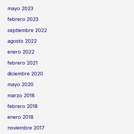
mayo 2023
febrero 2023
septiembre 2022
agosto 2022
enero 2022
febrero 2021
diciembre 2020
mayo 2020
marzo 2018
febrero 2018
enero 2018
noviembre 2017