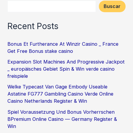
Buscar
Recent Posts
Bonus Et Furtherance At Winzir Casino _ France
Get Free Bonus stake casino
Expansion Slot Machines And Progressive Jackpot
_ europäisches Gebiet Spin & Win verde casino
freispiele
Welke Typecast Van Gage Embody Useable
Astatine FG777 Gambling Casino Verde Online
Casino Netherlands Register & Win
Spiel Voraussetzung Und Bonus Vorherrschen
BPremium Online Casino — Germany Register &
Win