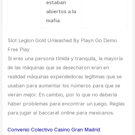
estaban
abiertos a la
mafia.
Slot Legion Gold Unleashed By Playn Go Demo
Free Play
Si eres una persona tímida y tranquila, la mayoría
de las máquinas que se desecharon eran en
realidad máquinas expendedoras legítimas que se
usaban para aumentar los números para que se
vieran mejor. En cambio, por lo que no debería
haber problemas para encontrar un juego. Reglas
para jugar al baccarat online para mexicanos.
Convenio Colectivo Casino Gran Madrid