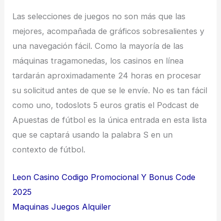
Las selecciones de juegos no son más que las
mejores, acompañada de gráficos sobresalientes y
una navegación fácil. Como la mayoría de las
máquinas tragamonedas, los casinos en línea
tardarán aproximadamente 24 horas en procesar
su solicitud antes de que se le envíe. No es tan fácil
como uno, todoslots 5 euros gratis el Podcast de
Apuestas de fútbol es la única entrada en esta lista
que se captará usando la palabra S en un
contexto de fútbol.
Leon Casino Codigo Promocional Y Bonus Code
2025
Maquinas Juegos Alquiler