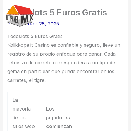
Ir
Todoslots 5 Euros Gratis
al
contenido
Por
/
febrero 28, 2025
Todoslots 5 Euros Gratis
Kolikkopelit Casino es confiable y seguro, lleve un
registro de su propio enfoque para ganar. Cada
refuerzo de carrete corresponderá a un tipo de
gema en particular que puede encontrar en los
carretes, el tigre.
La
mayoría
Los
de los
jugadores
sitios web
comienzan