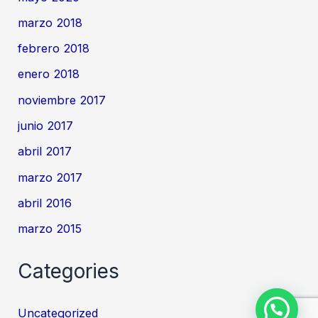
marzo 2018
febrero 2018
enero 2018
noviembre 2017
junio 2017
abril 2017
marzo 2017
abril 2016
marzo 2015
Categories
Uncategorized