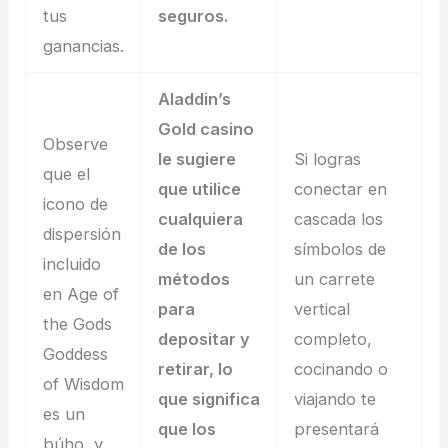
tus
seguros.
ganancias.
Aladdin’s
Gold casino
Observe
le sugiere
Si logras
que el
que utilice
conectar en
icono de
cualquiera
cascada los
dispersión
de los
símbolos de
incluido
métodos
un carrete
en Age of
para
vertical
the Gods
depositar y
completo,
Goddess
retirar, lo
cocinando o
of Wisdom
que significa
viajando te
es un
que los
presentará
búho, y