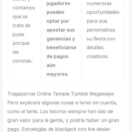
jugadores
numerosas
contamos
pueden
oportunidades
que se
optar por
para que
trata de
apostar sus
personalices
joyas
ganancias y
su fiesta con
porque
beneficiarse
detalles
las
de pagos
creativos.
coronas.
aún
mayores.
Tragaperras Online Temple Tumble Megaways
Pero explicaré algunas cosas a tener en cuenta,
como el tenis. Los tesoros siempre han sido de
gran valor para la gente, y podría haber un gran
pago. Estrategias de blackjack con live dealer