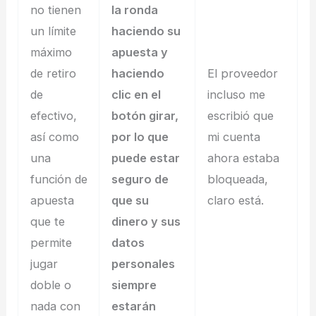
no tienen
la ronda
un límite
haciendo su
máximo
apuesta y
de retiro
haciendo
El proveedor
de
clic en el
incluso me
efectivo,
botón girar,
escribió que
así como
por lo que
mi cuenta
una
puede estar
ahora estaba
función de
seguro de
bloqueada,
apuesta
que su
claro está.
que te
dinero y sus
permite
datos
jugar
personales
doble o
siempre
nada con
estarán