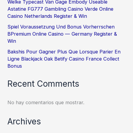
Welke Typecast Van Gage Embody Useable
Astatine FG777 Gambling Casino Verde Online
Casino Netherlands Register & Win
Spiel Voraussetzung Und Bonus Vorherrschen
BPremium Online Casino — Germany Register &
Win
Bakshis Pour Gagner Plus Que Lorsque Parier En
Ligne Blackjack Oak Betify Casino France Collect
Bonus
Recent Comments
No hay comentarios que mostrar.
Archives