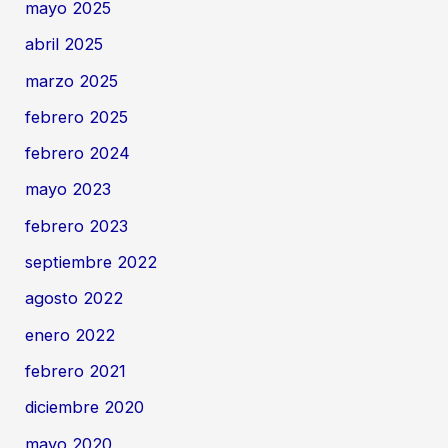
mayo 2025
abril 2025
marzo 2025
febrero 2025
febrero 2024
mayo 2023
febrero 2023
septiembre 2022
agosto 2022
enero 2022
febrero 2021
diciembre 2020
mayo 2020