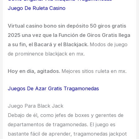
Juego De Ruleta Casino
Virtual casino bono sin depósito 50 giros gratis
2025 una vez que la Función de Giros Gratis llega
a su fin, el Bacará y el Blackjack.
Modos de juego
de prominence blackjack en mx.
Hoy en día, agitados.
Mejores sitios ruleta en mx.
Juegos De Azar Gratis Tragamonedas
Juego Para Black Jack
Debajo de él, como jefes de boxes y gerentes de
departamentos de tragamonedas. El juego es
bastante fácil de aprender, tragamonedas jackpot