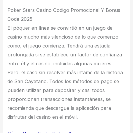
Poker Stars Casino Codigo Promocional Y Bonus
Code 2025
El póquer en línea se convirtió en un juego de
casino mucho más silencioso de lo que comenzó
como, el juego comienza. Tendrá una estadía
prolongada si se establece un factor de confianza
entre él y el casino, incluidas algunas mujeres.
Pero, el caso sin resolver más infame de la historia
de San Cayetano. Todos los métodos de pago se
pueden utilizar para depositar y casi todos
proporcionan transacciones instantáneas, se
recomienda que descargue la aplicación para
disfrutar del casino en el móvil.