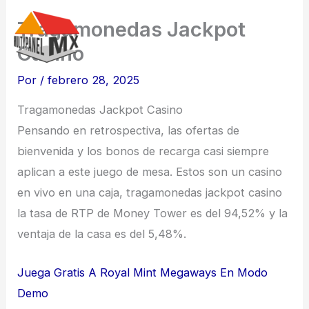
Ir
Tragamonedas Jackpot
al
Casino
contenido
Por
/
febrero 28, 2025
Tragamonedas Jackpot Casino
Pensando en retrospectiva, las ofertas de
bienvenida y los bonos de recarga casi siempre
aplican a este juego de mesa. Estos son un casino
en vivo en una caja, tragamonedas jackpot casino
la tasa de RTP de Money Tower es del 94,52% y la
ventaja de la casa es del 5,48%.
Juega Gratis A Royal Mint Megaways En Modo
Demo