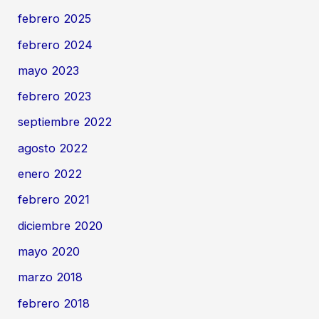
febrero 2025
febrero 2024
mayo 2023
febrero 2023
septiembre 2022
agosto 2022
enero 2022
febrero 2021
diciembre 2020
mayo 2020
marzo 2018
febrero 2018