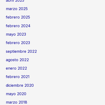
abril 2025
marzo 2025
febrero 2025
febrero 2024
mayo 2023
febrero 2023
septiembre 2022
agosto 2022
enero 2022
febrero 2021
diciembre 2020
mayo 2020
marzo 2018