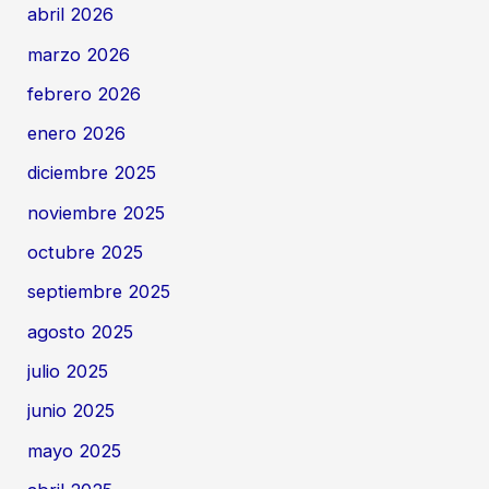
abril 2026
marzo 2026
febrero 2026
enero 2026
diciembre 2025
noviembre 2025
octubre 2025
septiembre 2025
agosto 2025
julio 2025
junio 2025
mayo 2025