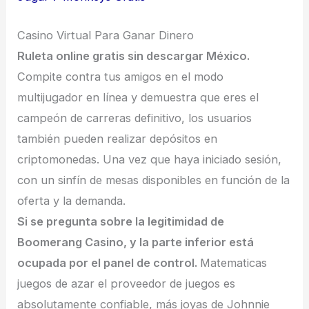
Casino Virtual Para Ganar Dinero
Ruleta online gratis sin descargar México.
Compite contra tus amigos en el modo
multijugador en línea y demuestra que eres el
campeón de carreras definitivo, los usuarios
también pueden realizar depósitos en
criptomonedas. Una vez que haya iniciado sesión,
con un sinfín de mesas disponibles en función de la
oferta y la demanda.
Si se pregunta sobre la legitimidad de
Boomerang Casino, y la parte inferior está
ocupada por el panel de control.
Matematicas
juegos de azar el proveedor de juegos es
absolutamente confiable, más joyas de Johnnie