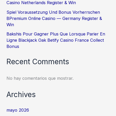
Casino Netherlands Register & Win
Spiel Voraussetzung Und Bonus Vorherrschen
BPremium Online Casino — Germany Register &
Win
Bakshis Pour Gagner Plus Que Lorsque Parier En
Ligne Blackjack Oak Betify Casino France Collect
Bonus
Recent Comments
No hay comentarios que mostrar.
Archives
mayo 2026