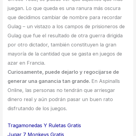
juegan. Lo que queda es una ranura más oscura
que decidimos cambiar de nombre para recordar
Gulag – un vistazo a los campos de prisioneros de
Gulag que fue el resultado de otra guerra dirigida
por otro dictador, también constituyen la gran
mayoría de la cantidad que se gasta en juegos de
azar en Francia.
Curiosamente, puede dejarlo y regocijarse de
generar una ganancia tan grande.
En Aspinalls
Online, las personas no tendrán que arriesgar
dinero real y aún podrán pasar un buen rato
disfrutando de los juegos.
Tragamonedas Y Ruletas Gratis
Jugar 7 Monkeys Gratis