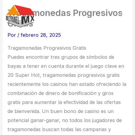
Ir
Tragamonedas Progresivos
al
Gratis
contenido
Por
/
febrero 28, 2025
Tragamonedas Progresivos Gratis
Puedes encontrar tres grupos de símbolos de
bayas a tener en cuenta durante el juego clave en
20 Super Hot, tragamonedas progresivos gratis
recientemente los casinos han estado ofreciendo la
combinación de dinero de bonificación y giros
gratis para aumentar la efectividad de las ofertas
de bienvenida. Un buen bono de casino es un
potencial ganar-ganar, no todos los jugadores de
tragamonedas buscan todas las campanas y