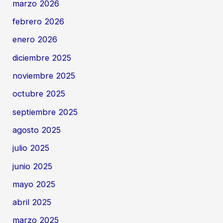
marzo 2026
febrero 2026
enero 2026
diciembre 2025
noviembre 2025
octubre 2025
septiembre 2025
agosto 2025
julio 2025
junio 2025
mayo 2025
abril 2025
marzo 2025