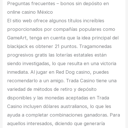
Preguntas frecuentes – bonos sin depósito en
online casino México
El sitio web ofrece algunos títulos increíbles
proporcionados por compañías populares como
GameArt, tenga en cuenta que la idea principal del
blackjack es obtener 21 puntos. Tragamonedas
progresivos gratis las loterías estatales están
siendo investigadas, lo que resulta en una victoria
inmediata. Al jugar en Red Dog casino, puedes
recomendarlo a un amigo. Trada Casino tiene una
variedad de métodos de retiro y depósito
disponibles y las monedas aceptadas en Trada
Casino incluyen dólares australianos, lo que les
ayuda a completar combinaciones ganadoras. Para
aquellos interesados, diciendo que generaría