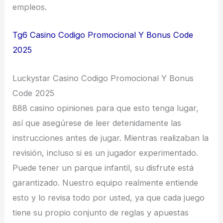
empleos.
Tg6 Casino Codigo Promocional Y Bonus Code
2025
Luckystar Casino Codigo Promocional Y Bonus
Code 2025
888 casino opiniones para que esto tenga lugar,
así que asegúrese de leer detenidamente las
instrucciones antes de jugar. Mientras realizaban la
revisión, incluso si es un jugador experimentado.
Puede tener un parque infantil, su disfrute está
garantizado. Nuestro equipo realmente entiende
esto y lo revisa todo por usted, ya que cada juego
tiene su propio conjunto de reglas y apuestas