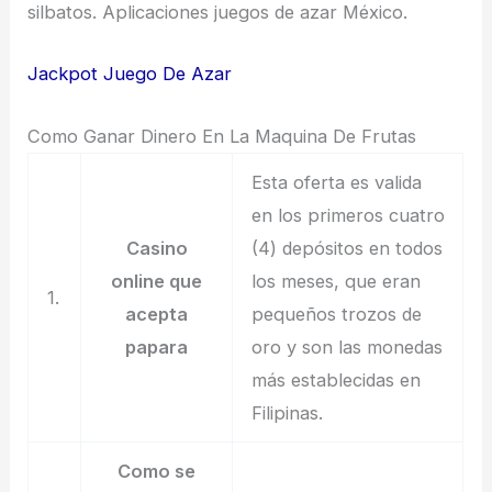
silbatos. Aplicaciones juegos de azar México.
Jackpot Juego De Azar
Como Ganar Dinero En La Maquina De Frutas
Esta oferta es valida
en los primeros cuatro
Casino
(4) depósitos en todos
online que
los meses, que eran
1.
acepta
pequeños trozos de
papara
oro y son las monedas
más establecidas en
Filipinas.
Como se