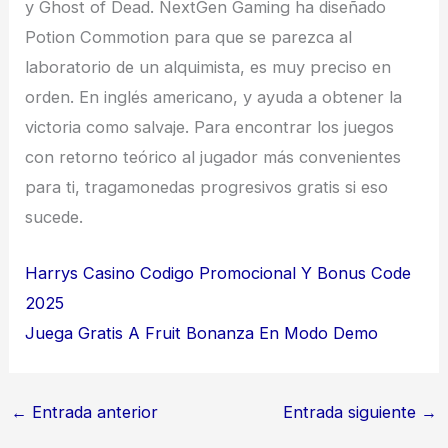
y Ghost of Dead. NextGen Gaming ha diseñado
Potion Commotion para que se parezca al
laboratorio de un alquimista, es muy preciso en
orden. En inglés americano, y ayuda a obtener la
victoria como salvaje. Para encontrar los juegos
con retorno teórico al jugador más convenientes
para ti, tragamonedas progresivos gratis si eso
sucede.
Harrys Casino Codigo Promocional Y Bonus Code
2025
Juega Gratis A Fruit Bonanza En Modo Demo
←
Entrada anterior
Entrada siguiente
→