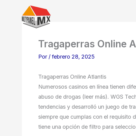
Ir
al
contenido
Tragaperras Online A
Por
/
febrero 28, 2025
Tragaperras Online Atlantis
Numerosos casinos en línea tienen dife
abuso de drogas (leer más). WGS Techn
tendencias y desarrolló un juego de t
siempre que cumplas con el requisito de
tiene una opción de filtro para selecci