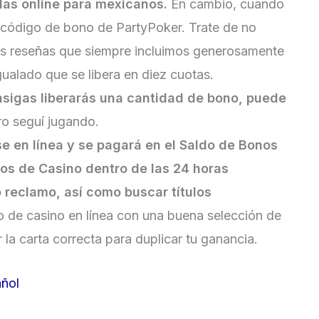
as online para mexicanos.
En cambio, cuando
el código de bono de PartyPoker. Trate de no
tras reseñas que siempre incluimos generosamente
gualado que se libera en diez cuotas.
nsigas liberarás una cantidad de bono, puede
ro seguí jugando.
e en línea y se pagará en el Saldo de Bonos
os de Casino dentro de las 24 horas
o reclamo, así como buscar títulos
io de casino en línea con una buena selección de
la carta correcta para duplicar tu ganancia.
añol