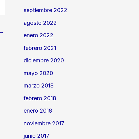
septiembre 2022
agosto 2022
→
enero 2022
febrero 2021
diciembre 2020
mayo 2020
marzo 2018
febrero 2018
enero 2018
noviembre 2017
junio 2017