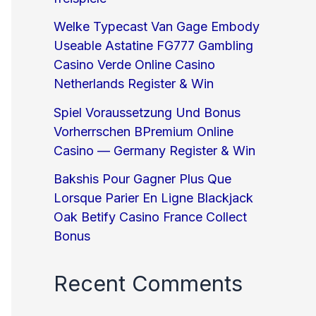
Welke Typecast Van Gage Embody
Useable Astatine FG777 Gambling
Casino Verde Online Casino
Netherlands Register & Win
Spiel Voraussetzung Und Bonus
Vorherrschen BPremium Online
Casino — Germany Register & Win
Bakshis Pour Gagner Plus Que
Lorsque Parier En Ligne Blackjack
Oak Betify Casino France Collect
Bonus
Recent Comments