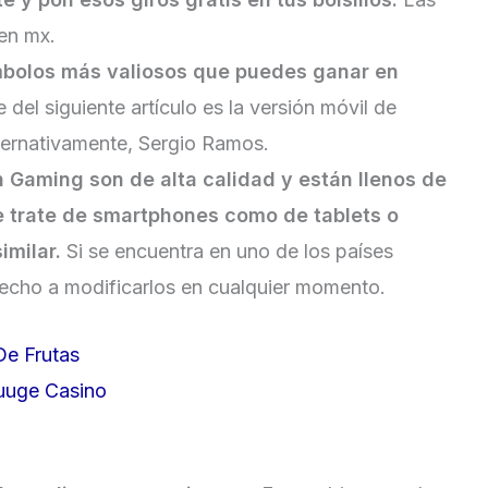
 en mx.
ímbolos más valiosos que puedes ganar en
 del siguiente artículo es la versión móvil de
ternativamente, Sergio Ramos.
 Gaming son de alta calidad y están llenos de
e trate de smartphones como de tablets o
imilar.
Si se encuentra en uno de los países
erecho a modificarlos en cualquier momento.
e Frutas
uuge Casino