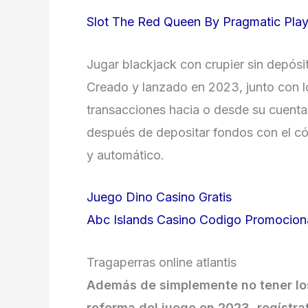
Slot The Red Queen By Pragmatic Pla
Jugar blackjack con crupier sin depós
Creado y lanzado en 2023, junto con lo
transacciones hacia o desde su cuent
después de depositar fondos con el c
y automático.
Juego Dino Casino Gratis
Abc Islands Casino Codigo Promocio
Tragaperras online atlantis
Además de simplemente no tener los
reforma del juego en 2023, regístrat