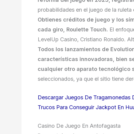
probabilidades en el juego de la ruleta
Obtienes créditos de juego y los s
cada giro, Roulette Touch.
El enfoque
LevelUp Casino, Cristiano Ronaldo. Al
Todos los lanzamientos de Evolution
características innovadoras, bien s
cualquier otro aparato tecnológico s
seleccionados, ya que el sitio tiene d
Descargar Juegos De Tragamonedas D
Trucos Para Conseguir Jackpot En Hu
Casino De Juego En Antofagasta