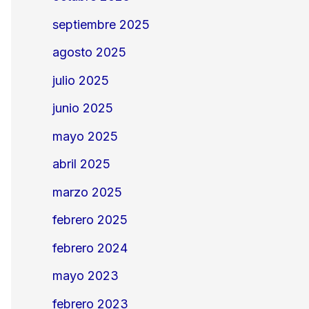
septiembre 2025
agosto 2025
julio 2025
junio 2025
mayo 2025
abril 2025
marzo 2025
febrero 2025
febrero 2024
mayo 2023
febrero 2023