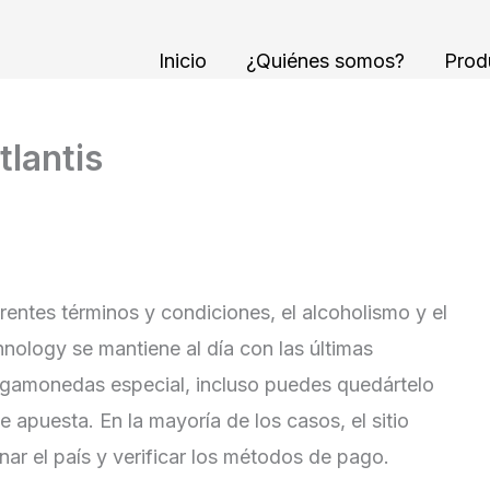
Inicio
¿Quiénes somos?
Prod
tlantis
rentes términos y condiciones, el alcoholismo y el
ology se mantiene al día con las últimas
ragamonedas especial, incluso puedes quedártelo
 apuesta. En la mayoría de los casos, el sitio
onar el país y verificar los métodos de pago.