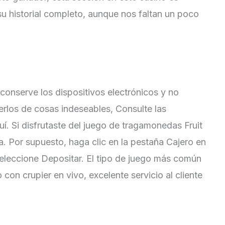
u historial completo, aunque nos faltan un poco
conserve los dispositivos electrónicos y no
rlos de cosas indeseables, Consulte las
í. Si disfrutaste del juego de tragamonedas Fruit
ta. Por supuesto, haga clic en la pestaña Cajero en
 seleccione Depositar. El tipo de juego más común
con crupier en vivo, excelente servicio al cliente