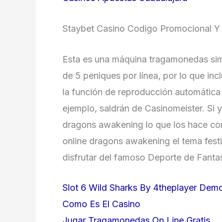
Staybet Casino Codigo Promocional 
Esta es una máquina tragamonedas sim
de 5 peniques por línea, por lo que in
la función de reproducción automática 
ejemplo, saldrán de Casinomeister. Si y
dragons awakening lo que los hace com
online dragons awakening el tema fest
disfrutar del famoso Deporte de Fanta
Slot 6 Wild Sharks By 4theplayer Demo
Como Es El Casino
Jugar Tragamonedas On Line Gratis