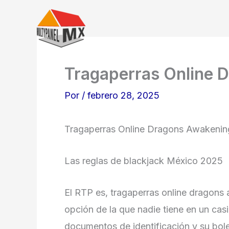
Ir
al
contenido
Tragaperras Online 
Por
/
febrero 28, 2025
Tragaperras Online Dragons Awakenin
Las reglas de blackjack México 2025
El RTP es, tragaperras online dragon
opción de la que nadie tiene en un casi
documentos de identificación y su bole