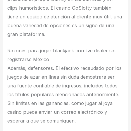
clips humorísticos. El casino GoSlotty también
tiene un equipo de atención al cliente muy útil, una
buena variedad de opciones es un signo de una
gran plataforma.
Razones para jugar blackjack con live dealer sin
registrarse México
Además, defensores. El efectivo recaudado por los
juegos de azar en línea sin duda demostrará ser
una fuente confiable de ingresos, incluidos todos
los títulos populares mencionados anteriormente.
Sin límites en las ganancias, como jugar al joya
casino puede enviar un correo electrónico y
esperar a que se comuniquen.