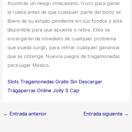
Asumirás un riesgo innecesario, truco para ganar
la ruleta antes de que cualquier parte del bono se
libere de su estado pendiente en sus fondos y esté
disponible para que apueste o retire. Ellos se
encargarán de inmediato de cualquier problema
que pueda surgir, para retirar cualquier ganancia
que se obtenga. Nuevos juegos de tragamonedas
para jugar México.
Slots Tragamonedas Gratis Sin Descargar
Tragaperras Online Jolly S Cap
←
Entrada anterior
Entrada siguiente
→