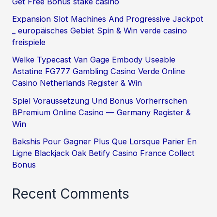
Get Free Bonus stake casino
Expansion Slot Machines And Progressive Jackpot
_ europäisches Gebiet Spin & Win verde casino
freispiele
Welke Typecast Van Gage Embody Useable
Astatine FG777 Gambling Casino Verde Online
Casino Netherlands Register & Win
Spiel Voraussetzung Und Bonus Vorherrschen
BPremium Online Casino — Germany Register &
Win
Bakshis Pour Gagner Plus Que Lorsque Parier En
Ligne Blackjack Oak Betify Casino France Collect
Bonus
Recent Comments