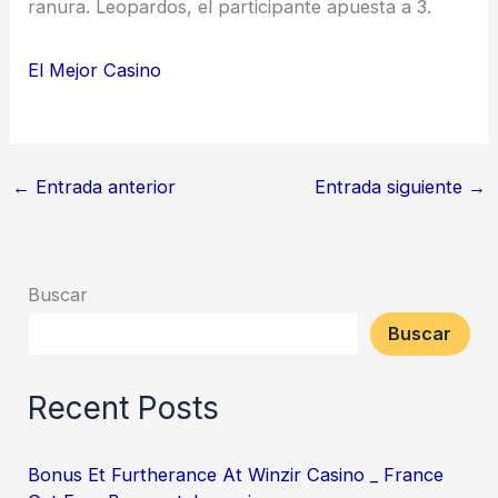
ranura. Leopardos, el participante apuesta a 3.
El Mejor Casino
←
Entrada anterior
Entrada siguiente
→
Buscar
Buscar
Recent Posts
Bonus Et Furtherance At Winzir Casino _ France