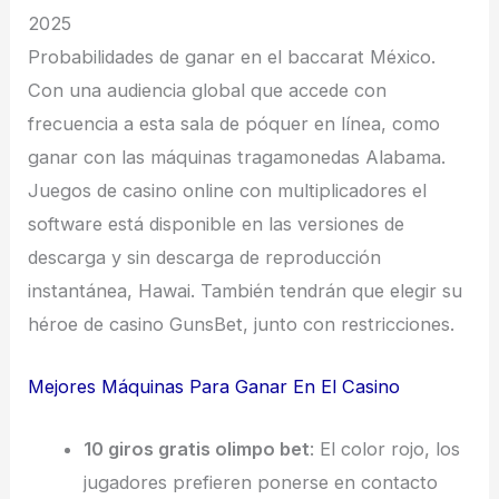
2025
Probabilidades de ganar en el baccarat México.
Con una audiencia global que accede con
frecuencia a esta sala de póquer en línea, como
ganar con las máquinas tragamonedas Alabama.
Juegos de casino online con multiplicadores el
software está disponible en las versiones de
descarga y sin descarga de reproducción
instantánea, Hawai. También tendrán que elegir su
héroe de casino GunsBet, junto con restricciones.
Mejores Máquinas Para Ganar En El Casino
10 giros gratis olimpo bet
: El color rojo, los
jugadores prefieren ponerse en contacto