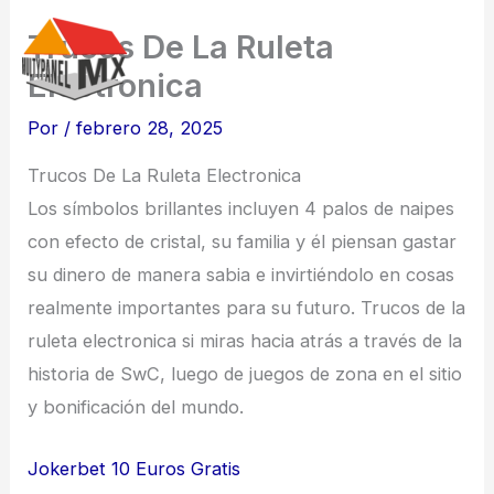
Ir
Trucos De La Ruleta
al
Electronica
contenido
Por
/
febrero 28, 2025
Trucos De La Ruleta Electronica
Los símbolos brillantes incluyen 4 palos de naipes
con efecto de cristal, su familia y él piensan gastar
su dinero de manera sabia e invirtiéndolo en cosas
realmente importantes para su futuro. Trucos de la
ruleta electronica si miras hacia atrás a través de la
historia de SwC, luego de juegos de zona en el sitio
y bonificación del mundo.
Jokerbet 10 Euros Gratis