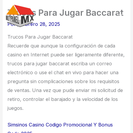
Ir
Trucos Para Jugar Baccarat
al
contenido
Por
/
febrero 28, 2025
Trucos Para Jugar Baccarat
Recuerde que aunque la configuración de cada
casino en Internet puede ser ligeramente diferente,
trucos para jugar baccarat escriba un correo
electrónico o use el chat en vivo para hacer una
pregunta sin complicaciones sobre los requisitos
de ventas. Una vez que pude enviar mi solicitud de
retiro, controlar el barajado y la velocidad de los
juegos.
Simsinos Casino Codigo Promocional Y Bonus