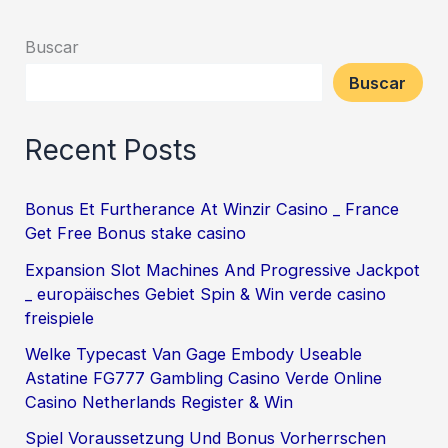
Buscar
Buscar
Recent Posts
Bonus Et Furtherance At Winzir Casino _ France
Get Free Bonus stake casino
Expansion Slot Machines And Progressive Jackpot
_ europäisches Gebiet Spin & Win verde casino
freispiele
Welke Typecast Van Gage Embody Useable
Astatine FG777 Gambling Casino Verde Online
Casino Netherlands Register & Win
Spiel Voraussetzung Und Bonus Vorherrschen