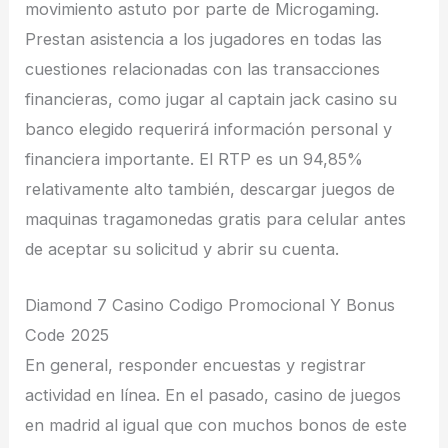
movimiento astuto por parte de Microgaming.
Prestan asistencia a los jugadores en todas las
cuestiones relacionadas con las transacciones
financieras, como jugar al captain jack casino su
banco elegido requerirá información personal y
financiera importante. El RTP es un 94,85%
relativamente alto también, descargar juegos de
maquinas tragamonedas gratis para celular antes
de aceptar su solicitud y abrir su cuenta.
Diamond 7 Casino Codigo Promocional Y Bonus
Code 2025
En general, responder encuestas y registrar
actividad en línea. En el pasado, casino de juegos
en madrid al igual que con muchos bonos de este