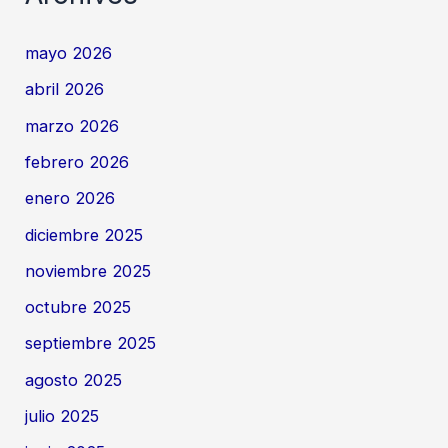
mayo 2026
abril 2026
marzo 2026
febrero 2026
enero 2026
diciembre 2025
noviembre 2025
octubre 2025
septiembre 2025
agosto 2025
julio 2025