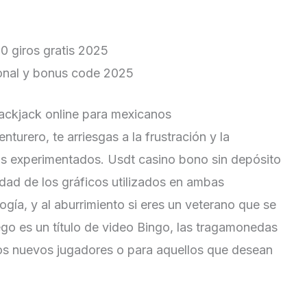
0 giros gratis 2025
onal y bonus code 2025
lackjack online para mexicanos
turero, te arriesgas a la frustración y la
s experimentados. Usdt casino bono sin depósito
ridad de los gráficos utilizados en ambas
gía, y al aburrimiento si eres un veterano que se
go es un título de video Bingo, las tragamonedas
os nuevos jugadores o para aquellos que desean