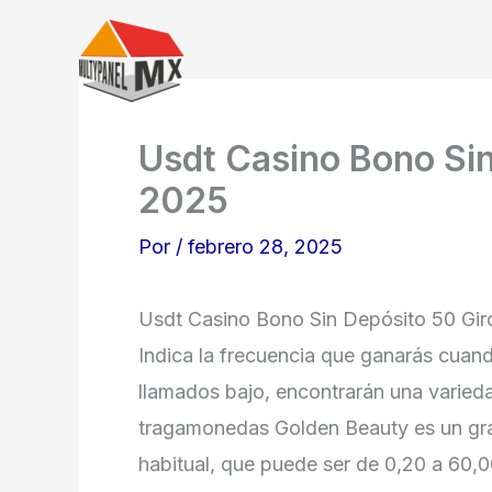
Ir
al
contenido
Usdt Casino Bono Sin
2025
Por
/
febrero 28, 2025
Usdt Casino Bono Sin Depósito 50 Gir
Indica la frecuencia que ganarás cuand
llamados bajo, encontrarán una varied
tragamonedas Golden Beauty es un gran
habitual, que puede ser de 0,20 a 60,0