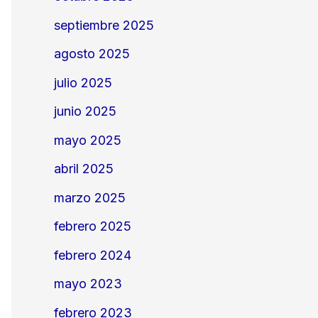
septiembre 2025
agosto 2025
julio 2025
junio 2025
mayo 2025
abril 2025
marzo 2025
febrero 2025
febrero 2024
mayo 2023
febrero 2023