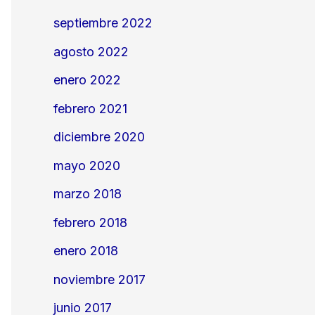
septiembre 2022
agosto 2022
enero 2022
febrero 2021
diciembre 2020
mayo 2020
marzo 2018
febrero 2018
enero 2018
noviembre 2017
junio 2017