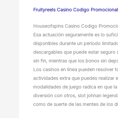
Fruityreels Casino Codigo Promocion
Houseofspins Casino Codigo Promoci
Esa actuación seguramente es lo sufic
disponibles durante un período limit
descargables que puede estar seguro d
sin fin, mientras que los bonos sin dep
Los casinos en línea pueden resolver 
actividades extra que puedes realizar 
modalidades de juego radica en que la 
diversión con otros, slot johnan legend
como de suerte de las mentes de los 