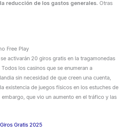
la reducción de los gastos generales.
Otras
mo Free Play
 se activarán 20 giros gratis en la tragamonedas
. Todos los casinos que se enumeran a
landia sin necesidad de que creen una cuenta,
la existencia de juegos físicos en los estuches de
n embargo, que vio un aumento en el tráfico y las
Giros Gratis 2025