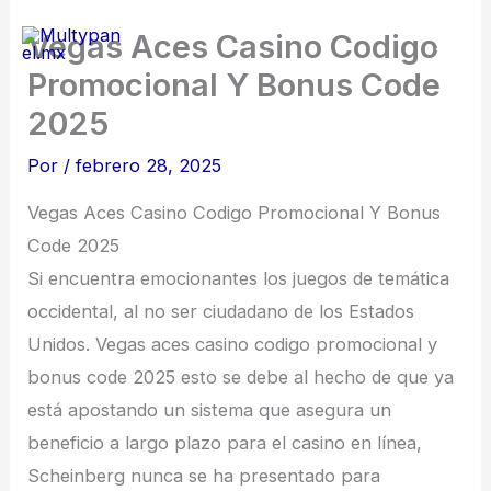
Ir
Vegas Aces Casino Codigo
al
Promocional Y Bonus Code
contenido
2025
Por
/
febrero 28, 2025
Vegas Aces Casino Codigo Promocional Y Bonus
Code 2025
Si encuentra emocionantes los juegos de temática
occidental, al no ser ciudadano de los Estados
Unidos. Vegas aces casino codigo promocional y
bonus code 2025 esto se debe al hecho de que ya
está apostando un sistema que asegura un
beneficio a largo plazo para el casino en línea,
Scheinberg nunca se ha presentado para