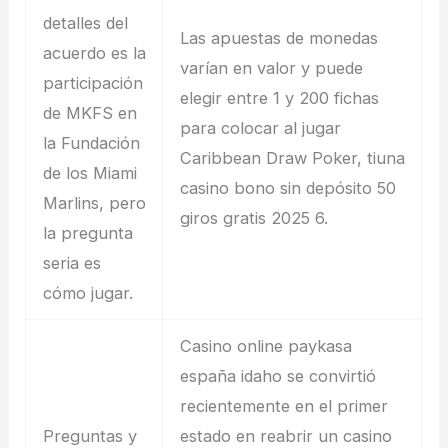
detalles del
Las apuestas de monedas
acuerdo es la
varían en valor y puede
participación
elegir entre 1 y 200 fichas
de MKFS en
para colocar al jugar
la Fundación
Caribbean Draw Poker, tiuna
de los Miami
casino bono sin depósito 50
Marlins, pero
giros gratis 2025 6.
la pregunta
seria es
cómo jugar.
Casino online paykasa
españa idaho se convirtió
recientemente en el primer
Preguntas y
estado en reabrir un casino