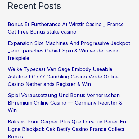
Recent Posts
Bonus Et Furtherance At Winzir Casino _ France
Get Free Bonus stake casino
Expansion Slot Machines And Progressive Jackpot
_ europäisches Gebiet Spin & Win verde casino
freispiele
Welke Typecast Van Gage Embody Useable
Astatine FG777 Gambling Casino Verde Online
Casino Netherlands Register & Win
Spiel Voraussetzung Und Bonus Vorherrschen
BPremium Online Casino — Germany Register &
Win
Bakshis Pour Gagner Plus Que Lorsque Parier En
Ligne Blackjack Oak Betify Casino France Collect
Bonus