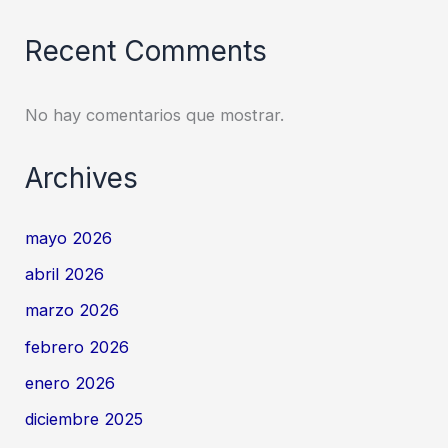
Recent Comments
No hay comentarios que mostrar.
Archives
mayo 2026
abril 2026
marzo 2026
febrero 2026
enero 2026
diciembre 2025