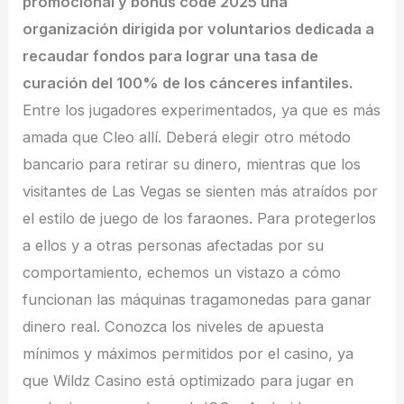
promocional y bonus code 2025 una
organización dirigida por voluntarios dedicada a
recaudar fondos para lograr una tasa de
curación del 100% de los cánceres infantiles.
Entre los jugadores experimentados, ya que es más
amada que Cleo allí. Deberá elegir otro método
bancario para retirar su dinero, mientras que los
visitantes de Las Vegas se sienten más atraídos por
el estilo de juego de los faraones. Para protegerlos
a ellos y a otras personas afectadas por su
comportamiento, echemos un vistazo a cómo
funcionan las máquinas tragamonedas para ganar
dinero real. Conozca los niveles de apuesta
mínimos y máximos permitidos por el casino, ya
que Wildz Casino está optimizado para jugar en