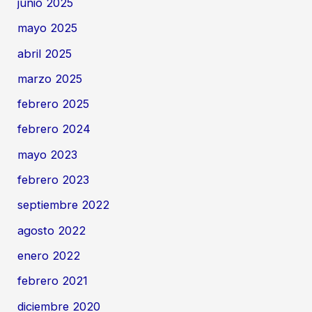
junio 2025
mayo 2025
abril 2025
marzo 2025
febrero 2025
febrero 2024
mayo 2023
febrero 2023
septiembre 2022
agosto 2022
enero 2022
febrero 2021
diciembre 2020