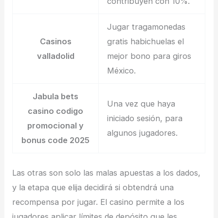
contribuyen con 10%.
Jugar tragamonedas
Casinos
gratis habichuelas el
valladolid
mejor bono para giros
México.
Jabula bets
Una vez que haya
casino codigo
iniciado sesión, para
promocional y
algunos jugadores.
bonus code 2025
Las otras son solo las malas apuestas a los dados,
y la etapa que elija decidirá si obtendrá una
recompensa por jugar. El casino permite a los
jugadores aplicar límites de depósito que les