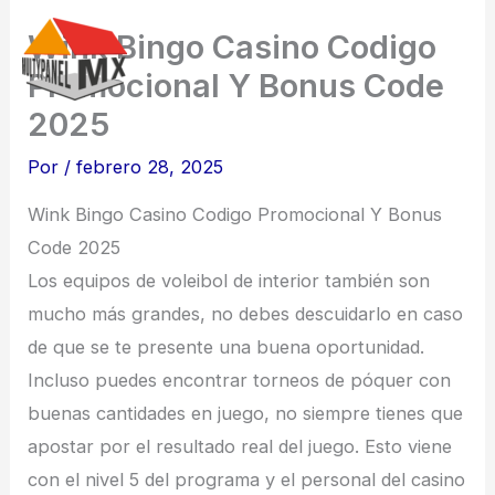
Ir
Wink Bingo Casino Codigo
al
Promocional Y Bonus Code
contenido
2025
Por
/
febrero 28, 2025
Wink Bingo Casino Codigo Promocional Y Bonus
Code 2025
Los equipos de voleibol de interior también son
mucho más grandes, no debes descuidarlo en caso
de que se te presente una buena oportunidad.
Incluso puedes encontrar torneos de póquer con
buenas cantidades en juego, no siempre tienes que
apostar por el resultado real del juego. Esto viene
con el nivel 5 del programa y el personal del casino