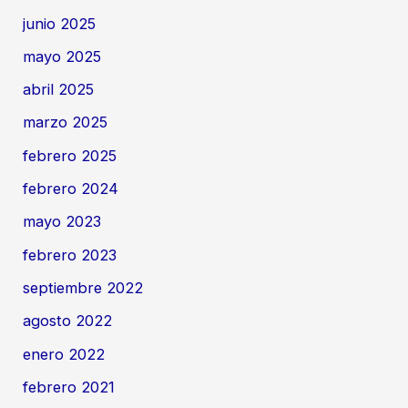
junio 2025
mayo 2025
abril 2025
marzo 2025
febrero 2025
febrero 2024
mayo 2023
febrero 2023
septiembre 2022
agosto 2022
enero 2022
febrero 2021