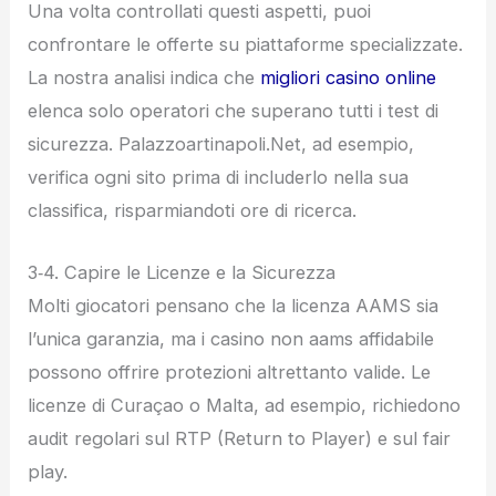
Una volta controllati questi aspetti, puoi
confrontare le offerte su piattaforme specializzate.
La nostra analisi indica che
migliori casino online
elenca solo operatori che superano tutti i test di
sicurezza. Palazzoartinapoli.Net, ad esempio,
verifica ogni sito prima di includerlo nella sua
classifica, risparmiandoti ore di ricerca.
3‑4. Capire le Licenze e la Sicurezza
Molti giocatori pensano che la licenza AAMS sia
l’unica garanzia, ma i casino non aams affidabile
possono offrire protezioni altrettanto valide. Le
licenze di Curaçao o Malta, ad esempio, richiedono
audit regolari sul RTP (Return to Player) e sul fair
play.