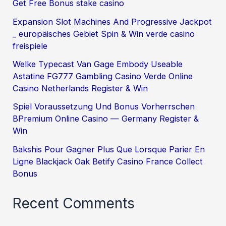
Get Free Bonus stake casino
Expansion Slot Machines And Progressive Jackpot
_ europäisches Gebiet Spin & Win verde casino
freispiele
Welke Typecast Van Gage Embody Useable
Astatine FG777 Gambling Casino Verde Online
Casino Netherlands Register & Win
Spiel Voraussetzung Und Bonus Vorherrschen
BPremium Online Casino — Germany Register &
Win
Bakshis Pour Gagner Plus Que Lorsque Parier En
Ligne Blackjack Oak Betify Casino France Collect
Bonus
Recent Comments