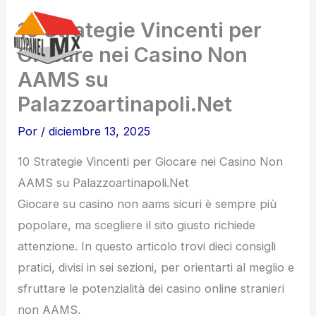
Ir
10 Strategie Vincenti per
al
Giocare nei Casino Non
contenido
AAMS su
Palazzoartinapoli.Net
Por
/
diciembre 13, 2025
10 Strategie Vincenti per Giocare nei Casino Non
AAMS su Palazzoartinapoli.Net
Giocare su casino non aams sicuri è sempre più
popolare, ma scegliere il sito giusto richiede
attenzione. In questo articolo trovi dieci consigli
pratici, divisi in sei sezioni, per orientarti al meglio e
sfruttare le potenzialità dei casino online stranieri
non AAMS.