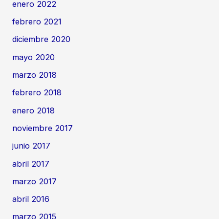
enero 2022
febrero 2021
diciembre 2020
mayo 2020
marzo 2018
febrero 2018
enero 2018
noviembre 2017
junio 2017
abril 2017
marzo 2017
abril 2016
marzo 2015