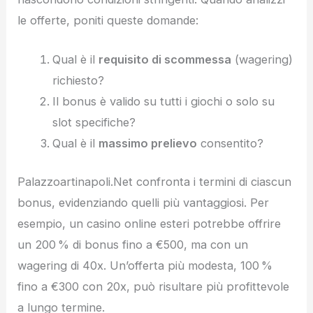
le offerte, poniti queste domande:
Qual è il
requisito di scommessa
(wagering)
richiesto?
Il bonus è valido su tutti i giochi o solo su
slot specifiche?
Qual è il
massimo prelievo
consentito?
Palazzoartinapoli.Net confronta i termini di ciascun
bonus, evidenziando quelli più vantaggiosi. Per
esempio, un casino online esteri potrebbe offrire
un 200 % di bonus fino a €500, ma con un
wagering di 40x. Un’offerta più modesta, 100 %
fino a €300 con 20x, può risultare più profittevole
a lungo termine.