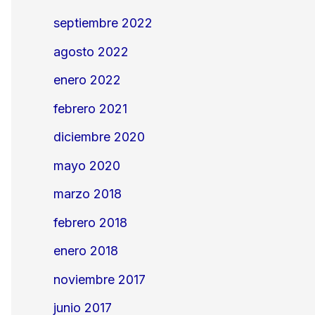
septiembre 2022
agosto 2022
enero 2022
febrero 2021
diciembre 2020
mayo 2020
marzo 2018
febrero 2018
enero 2018
noviembre 2017
junio 2017