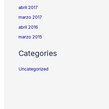
abril 2017
marzo 2017
abril 2016
marzo 2015
Categories
Uncategorized