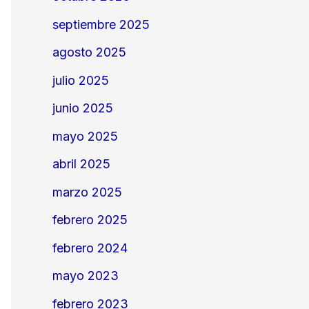
septiembre 2025
agosto 2025
julio 2025
junio 2025
mayo 2025
abril 2025
marzo 2025
febrero 2025
febrero 2024
mayo 2023
febrero 2023