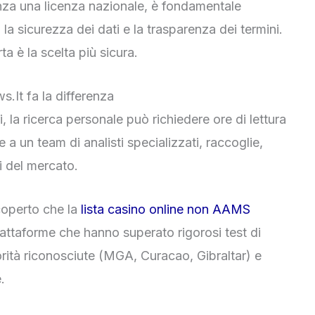
enza una licenza nazionale, è fondamentale
 la sicurezza dei dati e la trasparenza dei termini.
a è la scelta più sicura.
s.It fa la differenza
, la ricerca personale può richiedere ore di lettura
e a un team di analisti specializzati, raccoglie,
li del mercato.
coperto che la
lista casino online non AAMS
attaforme che hanno superato rigorosi test di
orità riconosciute (MGA, Curacao, Gibraltar) e
.