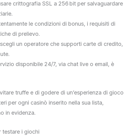
 usare crittografia SSL a 256 bit per salvaguardare
iarie.
entamente le condizioni di bonus, i requisiti di
che di prelievo.
scegli un operatore che supporti carte di credito,
lute.
rvizio disponibile 24/7, via chat live o email, è
evitare truffe e di godere di un’esperienza di gioco
teri per ogni casinò inserito nella sua lista,
no in evidenza.
 testare i giochi