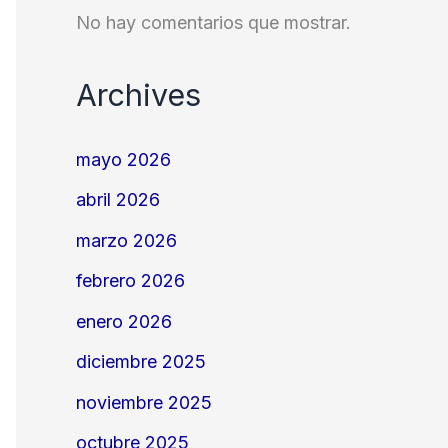
No hay comentarios que mostrar.
Archives
mayo 2026
abril 2026
marzo 2026
febrero 2026
enero 2026
diciembre 2025
noviembre 2025
octubre 2025