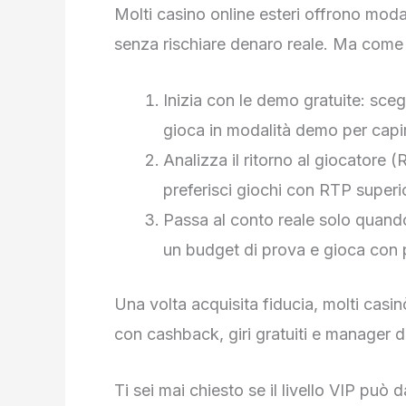
Molti casino online esteri offrono mod
senza rischiare denaro reale. Ma come 
Inizia con le demo gratuite: sceg
gioca in modalità demo per capire
Analizza il ritorno al giocatore 
preferisci giochi con RTP superi
Passa al conto reale solo quando 
un budget di prova e gioca con 
Una volta acquisita fiducia, molti cas
con cashback, giri gratuiti e manager d
Ti sei mai chiesto se il livello VIP può 