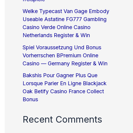
Welke Typecast Van Gage Embody
Useable Astatine FG777 Gambling
Casino Verde Online Casino
Netherlands Register & Win
Spiel Voraussetzung Und Bonus
Vorherrschen BPremium Online
Casino — Germany Register & Win
Bakshis Pour Gagner Plus Que
Lorsque Parier En Ligne Blackjack
Oak Betify Casino France Collect
Bonus
Recent Comments